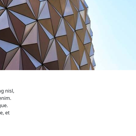
g nisl,
enim.
gue.
e, et