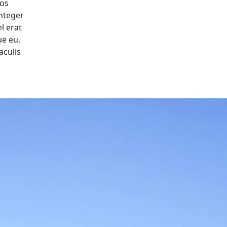
ros
Integer
l erat
ue eu,
aculis