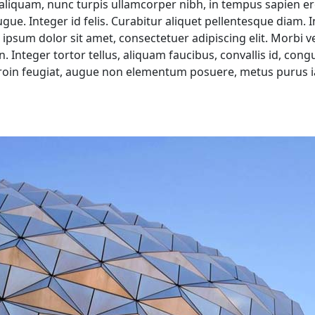
s aliquam, nunc turpis ullamcorper nibh, in tempus sapien e
gue. Integer id felis. Curabitur aliquet pellentesque diam. 
 ipsum dolor sit amet, consectetuer adipiscing elit. Morbi ve
n. Integer tortor tellus, aliquam faucibus, convallis id, cong
Proin feugiat, augue non elementum posuere, metus purus i