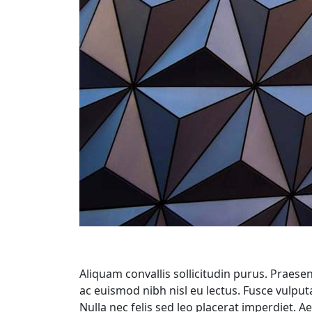
Aliquam convallis sollicitudin purus. Praese
ac euismod nibh nisl eu lectus. Fusce vulpu
Nulla nec felis sed leo placerat imperdiet. 