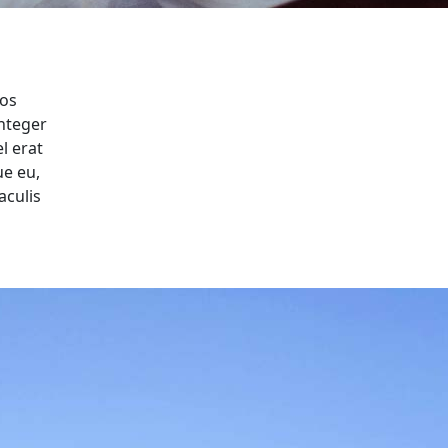
ros
Integer
l erat
ue eu,
aculis