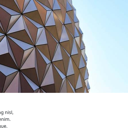
g nisl,
enim.
gue.