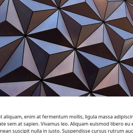
nt aliquam, enim at fermentum mollis, ligula massa adipiscin
tate sem at sapien. Vivamus leo. Aliquam euismod libero eu 
Aenean suscipit nulla in justo. Suspendisse cursus rutrum au