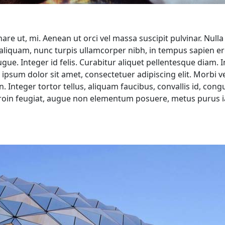
nare ut, mi. Aenean ut orci vel massa suscipit pulvinar. Nulla
s aliquam, nunc turpis ullamcorper nibh, in tempus sapien e
gue. Integer id felis. Curabitur aliquet pellentesque diam. 
 ipsum dolor sit amet, consectetuer adipiscing elit. Morbi ve
n. Integer tortor tellus, aliquam faucibus, convallis id, cong
Proin feugiat, augue non elementum posuere, metus purus i